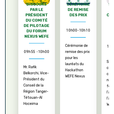
DISCOURS
CÉRÉMONIE
SI
PAR LE
DE REMISE
PRÉSIDENT
DES PRIX
CO
DU COMITÉ
DE PILOTAGE
10h00-10h10
DU FORUM
N
NEXUS WEFE
Cérémonie de
10h
09h55 -10h00
remise des prix
pour les
Sign
lauréats du
Mr. Rafik
con
Hackathon
Belkorchi, Vice-
cadr
WEFE Nexus
Président du
nive
Conseil de la
form
Région Tanger-
l'ad
Tétouan-Al
l'ap
Hoceima
WEF