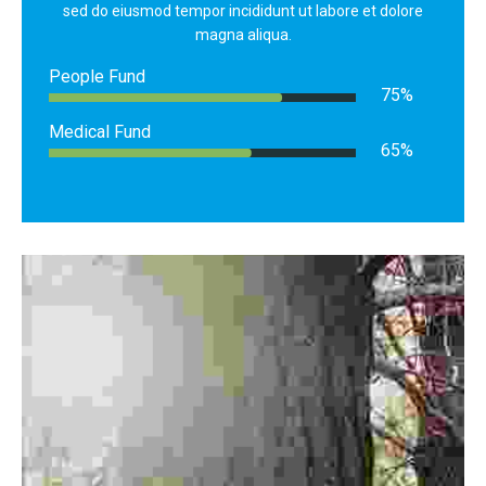
sed do eiusmod tempor incididunt ut labore et dolore
magna aliqua.
People Fund
75
%
Medical Fund
65
%