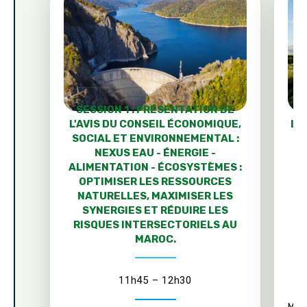
SESSION 1 : PRÉSENTATION DE
L'AVIS DU CONSEIL ÉCONOMIQUE,
L'
SOCIAL ET ENVIRONNEMENTAL :
NEXUS EAU - ÉNERGIE -
TE
ALIMENTATION - ÉCOSYSTÈMES :
L
OPTIMISER LES RESSOURCES
NATURELLES, MAXIMISER LES
SYNERGIES ET RÉDUIRE LES
P
RISQUES INTERSECTORIELS AU
MAROC.
11h45 – 12h30