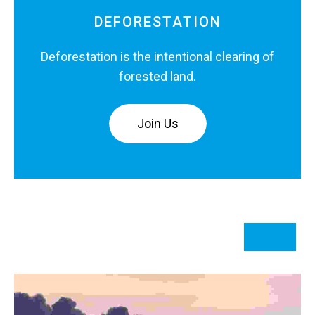
DEFORESTATION
Deforestation is the intentional clearing of
forested land.
Join Us