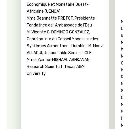
Économique et Monétaire Ouest-
Africaine (UEMOA)
Mme Jeannette PRETOT, Présidente
M. M
Fondatrice de l'Ambassade de l’Eau
Coop
M. Vicente C. DOMINGO GONZALEZ,
la V
Coordinateur au Conseil Mondial sur les
M. K
Systèmes Alimentaires Durables M. Moez
Win
ALLAOUI, Responsable Senior - ICLEI
Mme
Mme..Zainab-MISHAAL ASHKANANI,
Cha
Research Scientist, Texas A&M
Inte
University
Reno
M. V
Swi
Cons
M. J
Wat
(WE
M. M