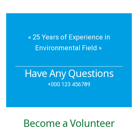
« 25 Years of Experience in
Environmental Field »
Have Any Questions
+000 123 456789
Become a Volunteer