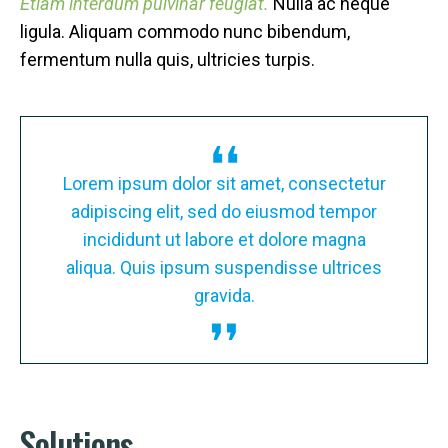
Etiam interdum pulvinar feugiat.
Nulla ac neque
ligula. Aliquam commodo nunc bibendum,
fermentum nulla quis, ultricies turpis.
tur
Lorem ipsum dolor sit amet, consectetur
Lo
or
adipiscing elit, sed do eiusmod tempor
a
incididunt ut labore et dolore magna
es
aliqua. Quis ipsum suspendisse ultrices
a
gravida.
Solutions