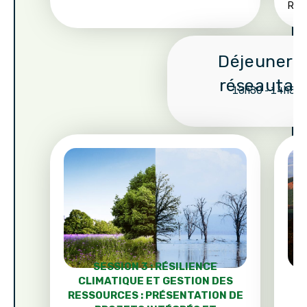
Répu
Déjeuner e
réseautag
13h30 - 14h30
SESSION 3 : RÉSILIENCE
CLIMATIQUE ET GESTION DES
É
RESSOURCES : PRÉSENTATION DE
I