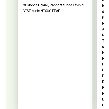
M. 
Mr. Moncef ZIANI, Rapporteur de l'avis du
la C
CESE sur le NEXUS EEAE
des 
(UN
M. H
Acti
M. 
TYP
scie
Médi
M. Z
l’Ir
l’Es
l’Ag
Déve
For
M. E
Divi
l’Hy