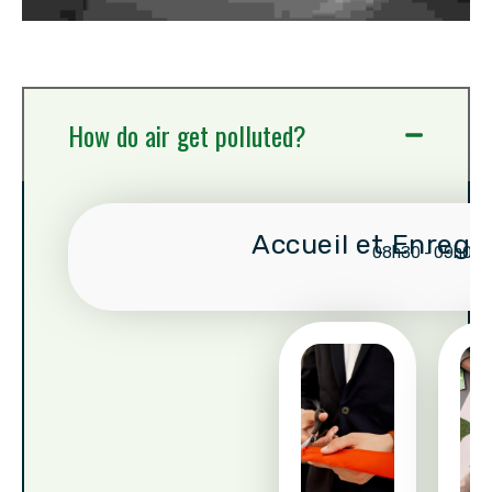
How do air get polluted?
Accueil et Enregi
08h30 - 09h00