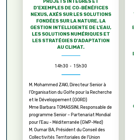
PROJETS INTÉGRÉS ET
D'EXEMPLES DE CO-BÉNÉFICES
NEXUS, AXÉS SUR LES SOLUTIONS
TE
FONDÉES SUR LA NATURE, LA
GESTION INTELLIGENTE DE L’EAU,
EN
LES SOLUTIONS NUMÉRIQUES ET
LES STRATÉGIES D'ADAPTATION
AU CLIMAT.
P
D’
LO
14h30 - 15h30
S
M. Mohammed ZAKI, Directeur Senior à
L
l'Organisation du Golfe pour la Recherche
C
et le Développement (GORD)
CO
Mme Barbara TOMASSINI, Responsable de
R
programme Senior – Partenariat Mondial
pour l’Eau - Méditerranée (GWP-Med)
D
M. Oumar BA, Président du Conseil des
Collectivités Territoriales de l'Union