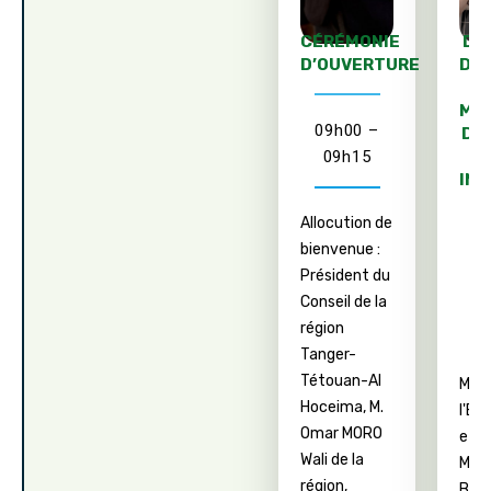
CÉRÉMONIE
DI
D’OUVERTURE
D’
P
MIN
09h00 –
DU
09h15
E
IN
DE
Allocution de
N
bienvenue :
Président du
0
Conseil de la
région
Tanger-
Tétouan-Al
Mini
Hoceima, M.
l'Éq
Omar MORO
et de
Wali de la
M. N
région,
BAR