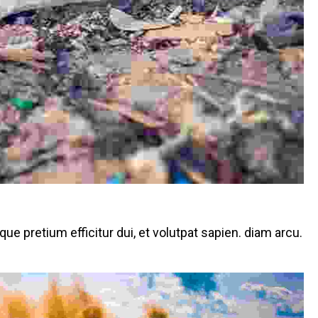
sque pretium efficitur dui, et volutpat sapien. diam arcu.