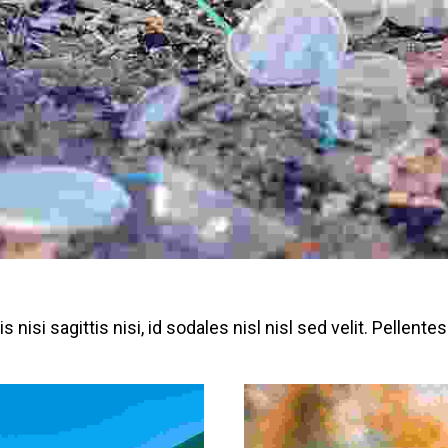
 nisi sagittis nisi, id sodales nisl nisl sed velit. Pellente